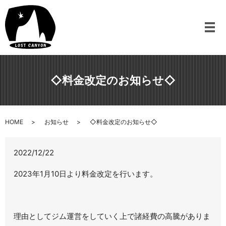
メ
◇料金改定のお知らせ◇
HOME
お知らせ
◇料金改定のお知らせ◇
2022/12/22
2023
年
1
月
10
日より料金改定を行います。
理由としてジム運営をしていく上で諸経費の高騰がありま