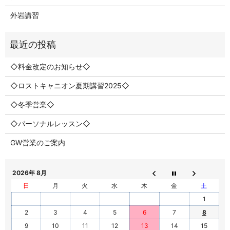
外岩講習
◇料金改定のお知らせ◇
◇ロストキャニオン夏期講習2025◇
◇冬季営業◇
◇パーソナルレッスン◇
GW営業のご案内
2026年 8月
日
月
火
水
木
金
土
1
2
3
4
5
6
7
8
9
10
11
12
13
14
15