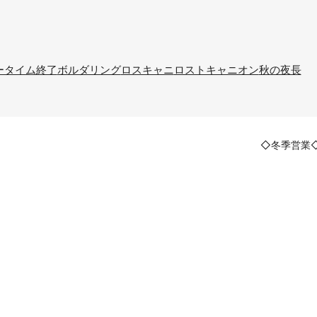
ータイム終了
ボルダリング
ロスキャニ
ロストキャニオン
秋の夜長
◇冬季営業