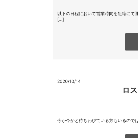
以下の日程において営業時間を短縮にて運用
[…]
2020/10/14
ロス
今か今かと待ちわびている方もいるのでは