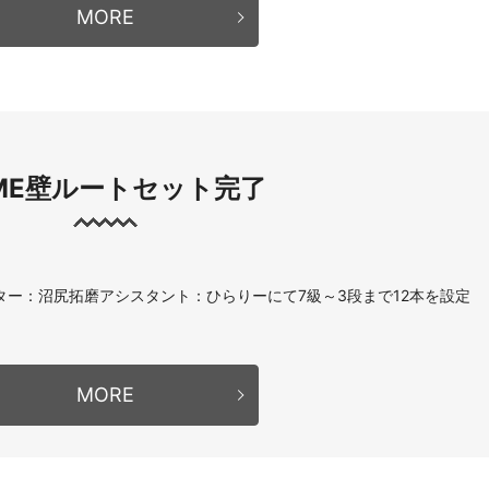
MORE
ME壁ルートセット完了
ッター：沼尻拓磨アシスタント：ひらりーにて7級～3段まで12本を設定
MORE